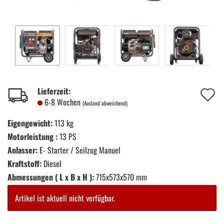
A
Lieferzeit:
6-8 Wochen
(Ausland abweichend)
d
Eigengewicht:
113 kg
M
Motorleistung :
13 PS
Anlasser:
E- Starter / Seilzug Manuel
Kraftstoff:
Diesel
Abmessungen ( L x B x H ):
715x573x570 mm
Artikel ist aktuell nicht verfügbar.