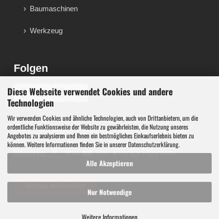
Baumaschinen
Werkzeug
Folgen
Diese Webseite verwendet Cookies und andere
♪
Technologien
Wir verwenden Cookies und ähnliche Technologien, auch von Drittanbietern, um die
Werkzeug, Maschinen und Werkstattausstattung für
ordentliche Funktionsweise der Website zu gewährleisten, die Nutzung unseres
Werkstatt, Garage, Handwerk und technische Betriebe.
Angebotes zu analysieren und Ihnen ein bestmögliches Einkaufserlebnis bieten zu
können. Weitere Informationen finden Sie in unserer
Datenschutzerklärung
.
Alle Akzeptieren
Vertrag widerrufen
Nur Notwendige
Weitere Informationen