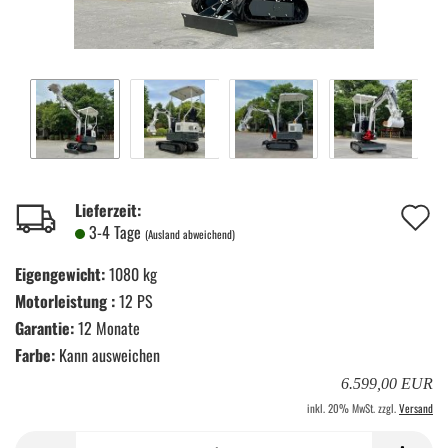
A
Lieferzeit:
3-4 Tage
(Ausland abweichend)
d
Eigengewicht:
1080 kg
M
Motorleistung :
12 PS
Garantie:
12 Monate
Farbe:
Kann ausweichen
6.599,00 EUR
inkl. 20% MwSt. zzgl.
Versand