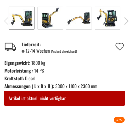
A
Lieferzeit:
12-14 Wochen
(Ausland abweichend)
d
Eigengewicht:
1800 kg
M
Motorleistung :
14 PS
Kraftstoff:
Diesel
Abmessungen ( L x B x H ):
3300 x 1100 x 2360 mm
Artikel ist aktuell nicht verfügbar.
-27%