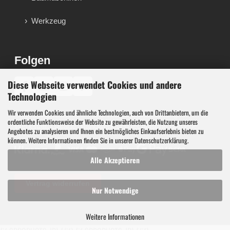
Werkzeug
Folgen
Diese Webseite verwendet Cookies und andere
♪
Technologien
Wir verwenden Cookies und ähnliche Technologien, auch von Drittanbietern, um die
Werkzeug, Maschinen und Werkstattausstattung für
ordentliche Funktionsweise der Website zu gewährleisten, die Nutzung unseres
Werkstatt, Garage, Handwerk und technische Betriebe.
Angebotes zu analysieren und Ihnen ein bestmögliches Einkaufserlebnis bieten zu
können. Weitere Informationen finden Sie in unserer
Datenschutzerklärung
.
Alle Akzeptieren
Vertrag widerrufen
Nur Notwendige
Weitere Informationen