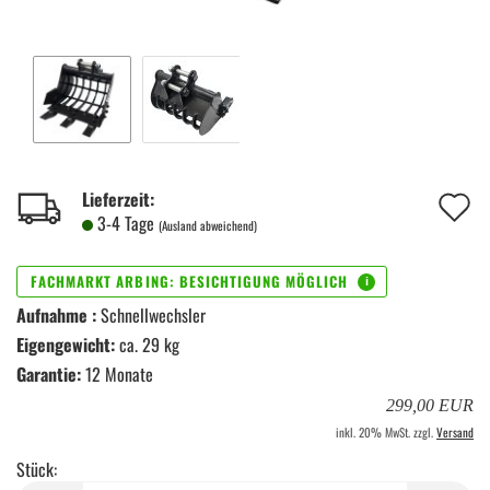
A
Lieferzeit:
3-4 Tage
(Ausland abweichend)
d
M
Aufnahme :
Schnellwechsler
Eigengewicht:
ca. 29 kg
Garantie:
12 Monate
299,00 EUR
inkl. 20% MwSt. zzgl.
Versand
Stück: