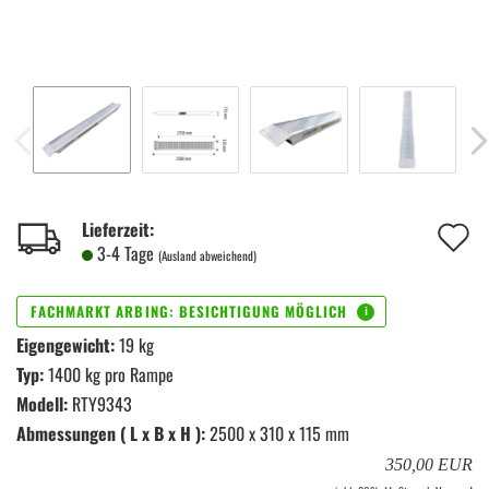
A
Lieferzeit:
3-4 Tage
(Ausland abweichend)
d
M
Eigengewicht:
19 kg
Typ:
1400 kg pro Rampe
Modell:
RTY9343
Abmessungen ( L x B x H ):
2500 x 310 x 115 mm
350,00 EUR