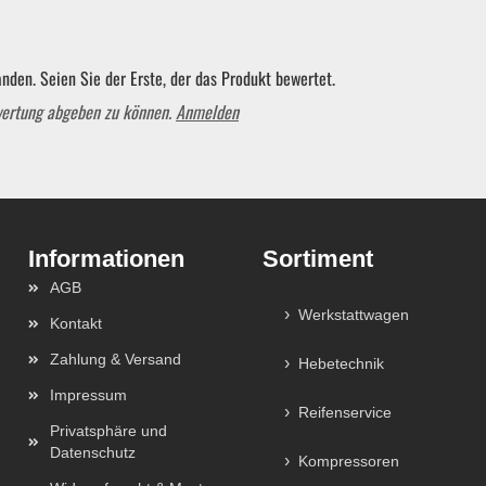
Schraubendreher und Bits
nden. Seien Sie der Erste, der das Produkt bewertet.
wertung abgeben zu können.
Anmelden
Hebelwerkzeug | Splinttreiber
Spezialwerkzeug
Sortiment
Verbrauchsmaterial | Kleinteile
AGB
Werkstattwagen
Kontakt
Zahlung & Versand
Hebetechnik
Impressum
Reifenservice
Privatsphäre und
Datenschutz
Kompressoren