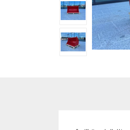
Hoflader / Agrarfahrzeug
Gummiketten Minibagger
Verschleißteile | Ersatzteile
Stromaggregate 220V/400V
Baumaschinen & Dieseltanks
Reifen | Montage anzeigen