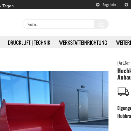
Angebote
 4 Tagen
Suche...
DRUCKLUFT | TECHNIK
WERKSTATTEINRICHTUNG
WEITER
»
»
»
Hoflader / Agrarfahrzeug
Hoflader - Zubehör
Hochkippschaufel-Anbaugerät für Hoflad
(Art.Nr.
Hochk
en
Akku | Werkzeuge anzeigen
Anbau
Milwaukee | Akkugeräte
DeWALT | Akkugeräte
Eigeng
Hubkraf
RETTER | Akkugeräte