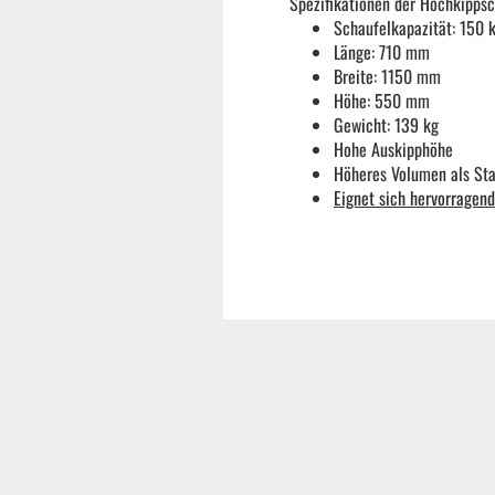
Spezifikationen der Hochkippsc
Schaufelkapazität: 150 
Reifenmontiermaschine
Länge: 710 mm
Breite: 1150 mm
Höhe: 550 mm
Wuchtmaschinen
Gewicht: 139 kg
Hohe Auskipphöhe
Höheres Volumen als St
Ersatzteile
Eignet sich hervorragen
Zubehör und Hilfswerkzeug
Autoreinigung | Autopflege