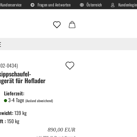
Kundenservice
Fragen und Antworten
Österreich
Kundenlogin
Lieferland
E-Mail
E
er
Passwort
Auf
:
02-0434
)
ippschaufel-
deinen
gerät für Hoflader
Merkzettel!
Lieferzeit:
Konto erstellen
3-4 Tage
(Ausland abweichend)
Passwort vergessen?
ewicht:
139 kg
t :
150 kg
890,00 EUR