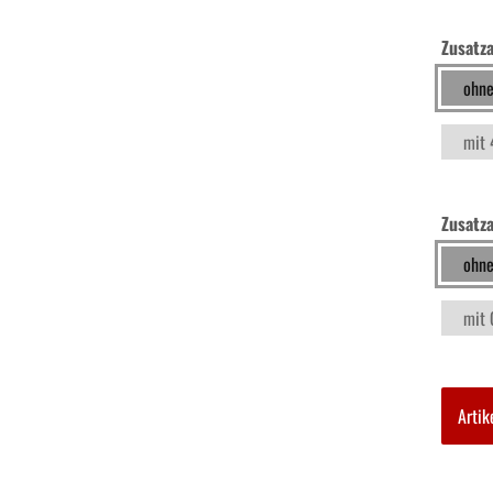
Schraubendreher und Bits
Zusatza
ohne
Hebelwerkzeug | Splinttreiber
mit 
Spezialwerkzeug
Zusatz
Verbrauchsmaterial | Kleinteile
ohne
mit 
Artik