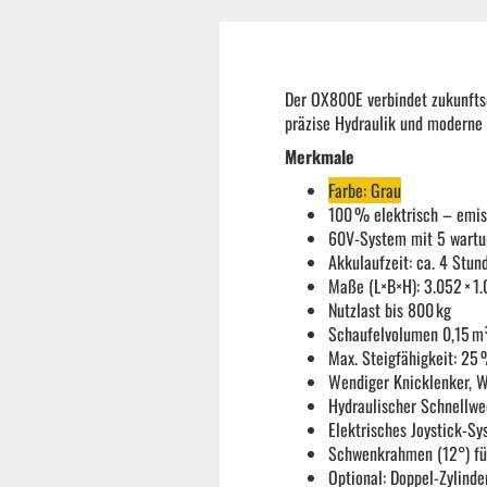
Der OX800E verbindet zukunfts
präzise Hydraulik und moderne
Merkmale
Farbe: Grau
100 % elektrisch – emis
60V-System mit 5 wartun
Akkulaufzeit: ca. 4 Stun
Maße (L×B×H): 3.052 × 1
Nutzlast bis 800 kg
Schaufelvolumen 0,15 m
Max. Steigfähigkeit: 25
Wendiger Knicklenker, 
Hydraulischer Schnellwe
Elektrisches Joystick-Sy
Schwenkrahmen (12°) fü
Optional: Doppel-Zylinde