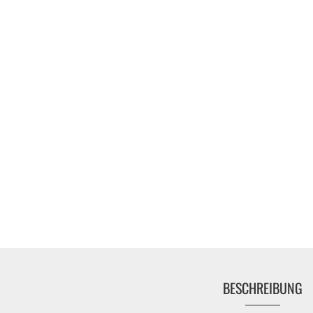
Gebläse
Heckenscheren
Kettensägen
Rasenmäher
Rasentrimmer
ATV Miniquads
BESCHREIBUNG