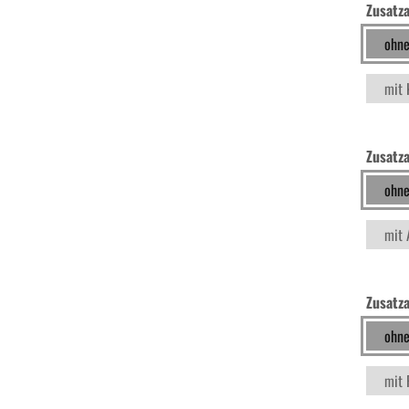
Zusatz
KFZ Spezialwerkzeug
ohne
Drehmomentwerkzeug
mit 
Ratschen und Einsätze
Zusatz
ohne
Schraubenschlüssel | Stecknüsse
mit 
Zange
Zusatz
Arbeitsbekleidung
ohne
mit 
Gewindereparatur