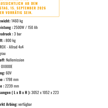
AUSSICHTLICH AB DEM
STAG, 15. SEPTEMBER 2026
ER VORRÄTIG SEIN.
ewicht:
1460 kg
istung :
2500W / 150 Ah
sdruck :
3 bar
t :
800 kg
ROX - Allrad 4x4
grau
off:
Nullemission
OX800E
ng:
60V
e :
1798 mm
e :
2239 mm
ngen ( L x B x H ):
3052 x 1052 x 223
rkt Arbing:
verfügbar