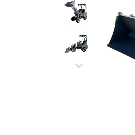
Hoflader / Agrarfahrzeug
Gummiketten Minibagger
Verschleißteile | Ersatzteile
Stromaggregate 220V/400V
Baumaschinen & Dieseltanks
Reifen | Montage anzeigen