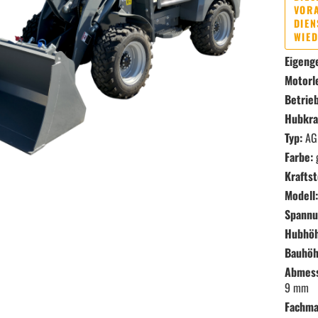
VOR
DIEN
WIED
Eigeng
Motorle
Betrieb
Hubkraf
Typ:
AG
Farbe:
Kraftst
Modell:
Spannu
Hubhöh
Bauhöh
Abmessu
9 mm
Handwerkzeug anzeigen
Fachma