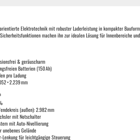
orientierte Elektrotechnik mit robuster Laderleistung in kompakter Baufo
 Sicherheitsfunktionen machen ihn zur idealen Lösung für Innenbereiche un
sionsfrei & geräuscharm
gsfreien Batterien (150 Ah)
den pro Ladung
.052 × 2.239 mm
³
 %
Wendekreis (außen): 2.982 mm
chsler mit Notschalter
stem mit Auto-Nivellierung
r unebenes Gelände
r-Lenkung für leichtgängige Steuerung