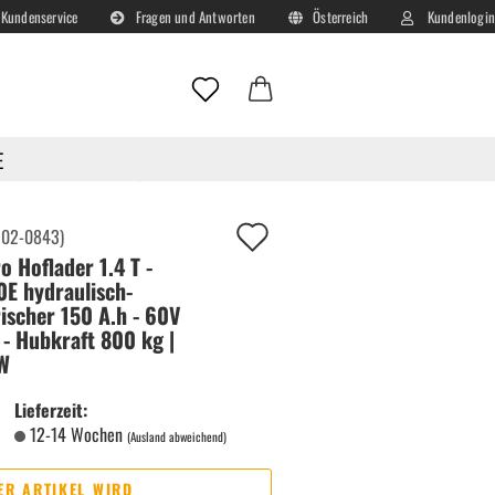
Kundenservice
Fragen und Antworten
Österreich
Kundenlogin
Lieferland
E-Mail
E
 - 60V Lader - Hubkraft 800 kg | 2500W
Passwort
Auf
:
02-0843
)
o Hoflader 1.4 T -
deinen
E hydraulisch-
Merkzettel!
rischer 150 A.h - 60V
 - Hubkraft 800 kg |
Konto erstellen
W
Passwort vergessen?
Lieferzeit:
12-14 Wochen
(Ausland abweichend)
ER ARTIKEL WIRD