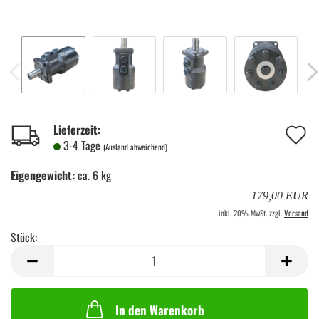
A
Lieferzeit:
3-4 Tage
(Ausland abweichend)
d
Eigengewicht:
ca. 6 kg
M
179,00 EUR
inkl. 20% MwSt. zzgl.
Versand
Stück:
Stück
In den Warenkorb