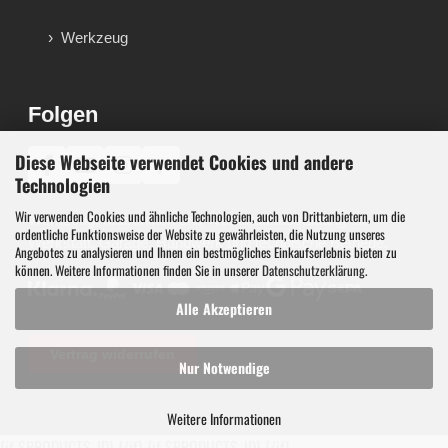
Werkzeug
Folgen
Diese Webseite verwendet Cookies und andere
♪
Technologien
Wir verwenden Cookies und ähnliche Technologien, auch von Drittanbietern, um die
Werkzeug, Maschinen und Werkstattausstattung für
ordentliche Funktionsweise der Website zu gewährleisten, die Nutzung unseres
Werkstatt, Garage, Handwerk und technische Betriebe.
Angebotes zu analysieren und Ihnen ein bestmögliches Einkaufserlebnis bieten zu
können. Weitere Informationen finden Sie in unserer
Datenschutzerklärung
.
Alle Akzeptieren
Vertrag widerrufen
Nur Notwendige
Weitere Informationen
{if $PRODUCTS_ID}
{/if}
{if $PRODUCTS_ID}
{/if}