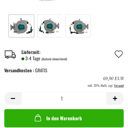
A
Lieferzeit:
3-4 Tage
(Ausland abweichend)
d
Versandkosten :
GRATIS
M
69,90 EUR
inkl. 20% MwSt. zzgl.
Versand
In den Warenkorb