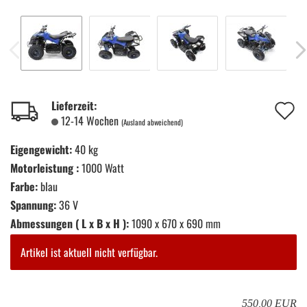
A
Lieferzeit:
12-14 Wochen
(Ausland abweichend)
d
Eigengewicht:
40 kg
M
Motorleistung :
1000 Watt
Farbe:
blau
Spannung:
36 V
Abmessungen ( L x B x H ):
1090 x 670 x 690 mm
Artikel ist aktuell nicht verfügbar.
550,00 EUR