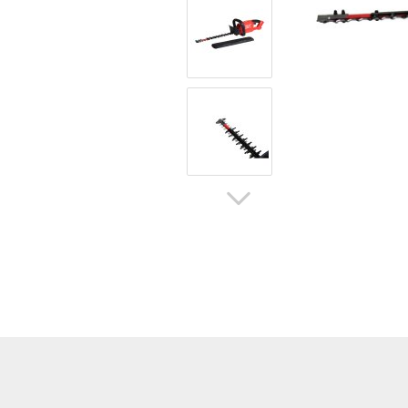
Hoflader / Agrarfahrzeug
Gummiketten Minibagger
Verschleißteile | Ersatzteile
Stromaggregate 220V/400V
Baumaschinen & Dieseltanks
Reifen | Montage anzeigen