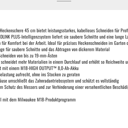
KFZ Spezialwerkzeug
Drehmomentwerkzeug
eckenschere 45 cm bietet leistungsstarkes, kabelloses Schneiden für Prof
LINK PLUS-Intelligenzsystem liefert sie saubere Schnitte und eine lange La
 für Komfort bei der Arbeit. Ideal für präzises Heckenschneiden im Garten 
Ratschen und Einsätze
inge für saubere Schnitte und das Abtragen von dickerem Material
Schneiden von bis zu 19-mm-Ästen
schneidet mehr Materialien in einem Durchlauf und erhöht so Reichweite u
Schraubenschlüssel | Stecknüsse
eit mit einem M18-HIGH OUTPUT™ 8,0-Ah-Akku
Belastung aufrecht, ohne ins Stocken zu geraten
use umschließt das Zahnradantriebssystem und schützt es vollständig
Zange
m Schutz des Messers und zur Verhinderung einer versehentlichen Beschäd
l mit dem Milwaukee M18-Produktprogramm
Arbeitsbekleidung
Gewindereparatur