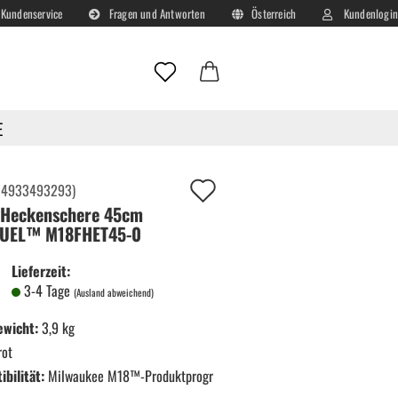
Kundenservice
Fragen und Antworten
Österreich
Kundenlogin
Lieferland
E-Mail
E
Passwort
Auf
:
4933493293
)
Heckenschere 45cm
deinen
FUEL™ M18FHET45-0
Merkzettel!
Lieferzeit:
Konto erstellen
3-4 Tage
(Ausland abweichend)
Passwort vergessen?
ewicht:
3,9 kg
rot
bilität:
Milwaukee M18™-Produktprogr