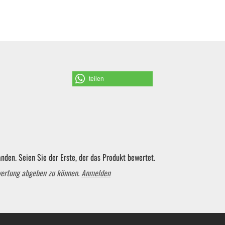
Schraubendreher und Bits
Hebelwerkzeug | Splinttreiber
teilen
Spezialwerkzeug
Verbrauchsmaterial | Kleinteile
nden. Seien Sie der Erste, der das Produkt bewertet.
wertung abgeben zu können.
Anmelden