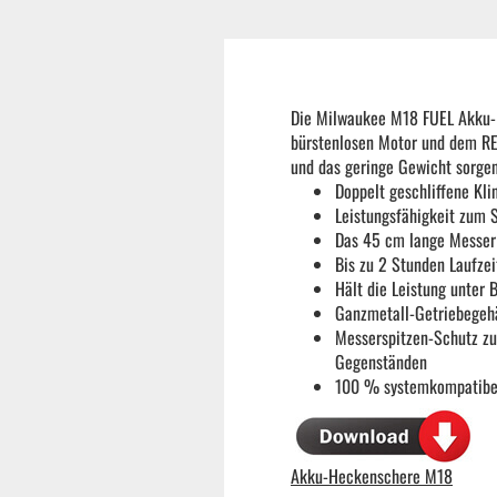
Reifenmontiermaschine
Wuchtmaschinen
Die Milwaukee M18 FUEL Akku-H
bürstenlosen Motor und dem RED
und das geringe Gewicht sorgen
Ersatzteile
Doppelt geschliffene Kl
Leistungsfähigkeit zum 
Das 45 cm lange Messer 
Zubehör und Hilfswerkzeug
Bis zu 2 Stunden Laufz
Hält die Leistung unter 
Ganzmetall-Getriebegehä
Autoreinigung | Autopflege
Messerspitzen-Schutz zu
Gegenständen
100 % systemkompatibe
Akku-Heckenschere M18