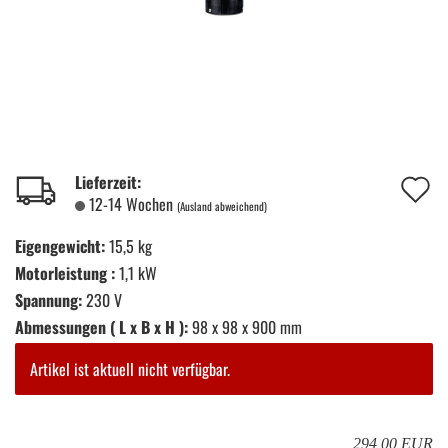
A
Lieferzeit:
12-14 Wochen
(Ausland abweichend)
d
Eigengewicht:
15,5 kg
M
Motorleistung :
1,1 kW
Spannung:
230 V
Abmessungen ( L x B x H ):
98 x 98 x 900 mm
Artikel ist aktuell nicht verfügbar.
294,00 EUR