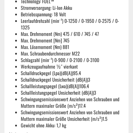
Technology: FUEL™
Stromversorgung: Li-Ion Akku
Betriebsspannung: 18 Volt
Leerlaufdrehzahl (min⁻¹) 0-1250 / 0-1950 / 0-2575 / 0-
1325
Max. Drehmoment (Nm) 475 / 610 / 745 / 47
Max. Drehmoment [Nm] 745
Max. Lösemoment (Nm) 881
Max. Schraubendurchmesser M22
Schlagzahl (min⁻¹) 0-900 / 0-2100 / 0-3100
Werkzeugaufnahme ½″ vierkant
Schalldruckpegel (Lpa)(dB(A))95.4
Schalldruckpegel Unsicherheit (dB(A))3
Schallleistungspegel (Lwa)(dB(A))106.4
Schallleistungspegel Unsicherheit (dB(A))3
Schwingungsemissionswert Anziehen von Schrauben und
Muttern maximaler Größe (m/s²)17.4
Schwingungsemissionswert Anziehen von Schrauben und
Muttern maximaler Größe Unsicherheit (m/s²)1.5
Gewicht ohne Akku: 1,7 kg