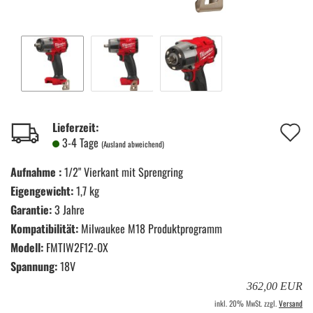
A
Lieferzeit:
3-4 Tage
(Ausland abweichend)
d
Aufnahme :
1/2" Vierkant mit Sprengring
M
Eigengewicht:
1,7 kg
Garantie:
3 Jahre
Kompatibilität:
Milwaukee M18 Produktprogramm
Modell:
FMTIW2F12-0X
Spannung:
18V
362,00 EUR
inkl. 20% MwSt. zzgl.
Versand