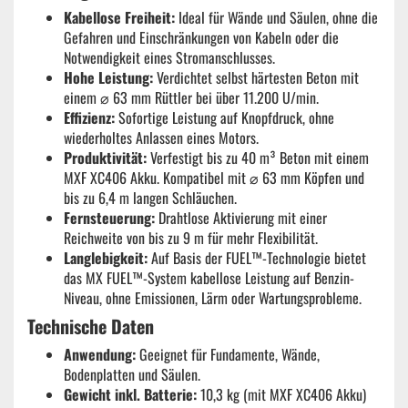
Kabellose Freiheit:
Ideal für Wände und Säulen, ohne die
Gefahren und Einschränkungen von Kabeln oder die
Notwendigkeit eines Stromanschlusses.
Hohe Leistung:
Verdichtet selbst härtesten Beton mit
einem ⌀ 63 mm Rüttler bei über 11.200 U/min.
Effizienz:
Sofortige Leistung auf Knopfdruck, ohne
wiederholtes Anlassen eines Motors.
Produktivität:
Verfestigt bis zu 40 m³ Beton mit einem
MXF XC406 Akku. Kompatibel mit ⌀ 63 mm Köpfen und
bis zu 6,4 m langen Schläuchen.
Fernsteuerung:
Drahtlose Aktivierung mit einer
Reichweite von bis zu 9 m für mehr Flexibilität.
Langlebigkeit:
Auf Basis der FUEL™-Technologie bietet
das MX FUEL™-System kabellose Leistung auf Benzin-
Niveau, ohne Emissionen, Lärm oder Wartungsprobleme.
Technische Daten
Anwendung:
Geeignet für Fundamente, Wände,
Bodenplatten und Säulen.
Gewicht inkl. Batterie:
10,3 kg (mit MXF XC406 Akku)