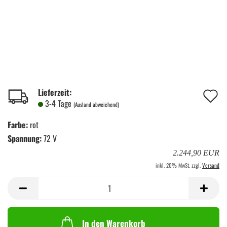
A
Lieferzeit:
3-4 Tage
(Ausland abweichend)
d
Farbe:
rot
M
Spannung:
72 V
2.244,90 EUR
inkl. 20% MwSt. zzgl.
Versand
In den Warenkorb