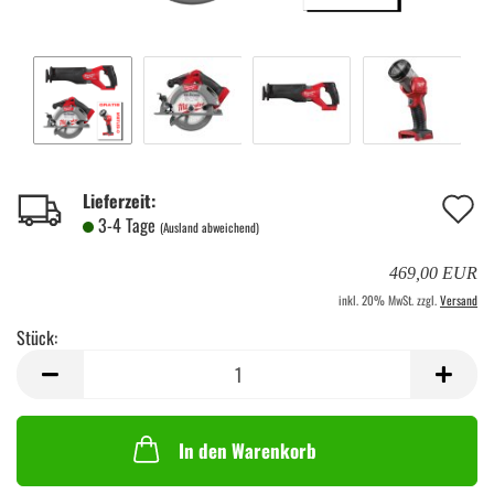
A
Lieferzeit:
3-4 Tage
(Ausland abweichend)
d
469,00 EUR
M
inkl. 20% MwSt. zzgl.
Versand
Stück:
Stück
In den Warenkorb