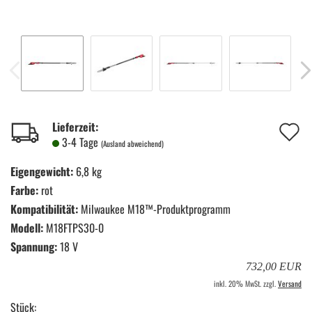
A
Lieferzeit:
3-4 Tage
(Ausland abweichend)
d
Eigengewicht:
6,8 kg
M
Farbe:
rot
Kompatibilität:
Milwaukee M18™-Produktprogramm
Modell:
M18FTPS30-0
Spannung:
18 V
732,00 EUR
inkl. 20% MwSt. zzgl.
Versand
Stück: