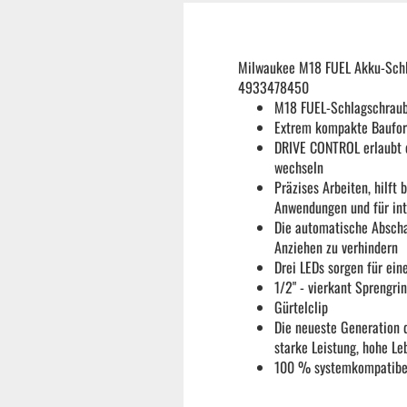
Reifenmontiermaschine
Milwaukee M18 FUEL Akku-Sch
Wuchtmaschinen
4933478450
M18 FUEL-Schlagschrau
Extrem kompakte Baufor
Ersatzteile
DRIVE CONTROL erlaubt e
wechseln
Präzises Arbeiten, hilft
Zubehör und Hilfswerkzeug
Anwendungen und für inte
Die automatische Abscha
Anziehen zu verhindern
Autoreinigung | Autopflege
Drei LEDs sorgen für ein
1/2" - vierkant Sprengri
Gürtelclip
Die neueste Generation 
starke Leistung, hohe L
100 % systemkompatib