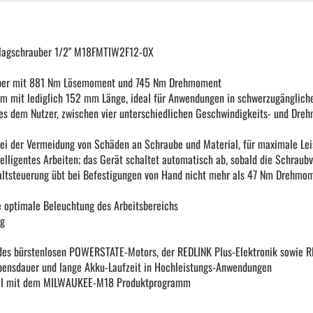
KFZ Spezialwerkzeug
lagschrauber 1/2" M18FMTIW2F12-0X
Drehmomentwerkzeug
ber mit 881 Nm Lösemoment und 745 Nm Drehmoment
m mit lediglich 152 mm Länge, ideal für Anwendungen in schwerzugänglich
Ratschen und Einsätze
s dem Nutzer, zwischen vier unterschiedlichen Geschwindigkeits- und Dre
 bei der Vermeidung von Schäden an Schraube und Material, für maximale Lei
Schraubenschlüssel | Stecknüsse
lligentes Arbeiten; das Gerät schaltet automatisch ab, sobald die Schraubv
ltsteuerung übt bei Befestigungen von Hand nicht mehr als 47 Nm Drehmome
Zange
e optimale Beleuchtung des Arbeitsbereichs
ng
Arbeitsbekleidung
des bürstenlosen POWERSTATE-Motors, der REDLINK Plus-Elektronik sowie 
ebensdauer und lange Akku-Laufzeit in Hochleistungs-Anwendungen
el mit dem MILWAUKEE-M18 Produktprogramm
Gewindereparatur