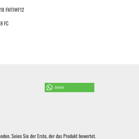
M18 FMTIWF12
Schraubendreher und Bits
18 FC
Hebelwerkzeug | Splinttreiber
Spezialwerkzeug
Verbrauchsmaterial | Kleinteile
teilen
nden. Seien Sie der Erste, der das Produkt bewertet.