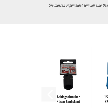
Sie müssen angemeldet sein um eine Be
Gebläse
Heckenscheren
Kettensägen
Rasenmäher
Rasentrimmer
ATV Miniquads
Schlagschrauber
1/
Nüsse Sechskant
KF
Nuss Schlagnuss |
Set