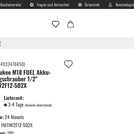
Kundenservice
Fragen und Antworten
Österreich
Kundenlogin
Lieferland
E-Mail
E
MTIW2F12-502X
Passwort
Auf
:
4933478450
)
ukee M18 FUEL Akku-
deinen
gschrauber 1/2"
Merkzettel!
W2F12-502X
Konto erstellen
Lieferzeit:
Passwort vergessen?
3-4 Tage
(Ausland abweichend)
e:
24 Monate
FMTIW2F12-502X
ng:
18V