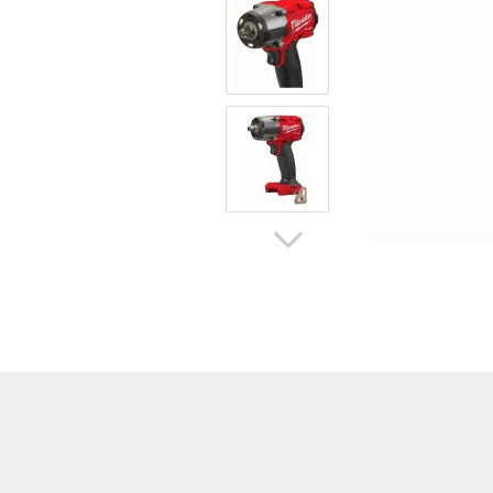
Hoflader / Agrarfahrzeug
Gummiketten Minibagger
Verschleißteile | Ersatzteile
Stromaggregate 220V/400V
Baumaschinen & Dieseltanks
Reifen | Montage anzeigen