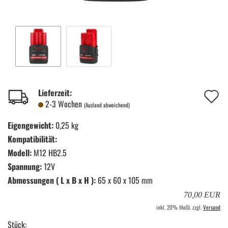
A
Lieferzeit:
2-3 Wochen
(Ausland abweichend)
d
Eigengewicht:
0,25 kg
M
Kompatibilität:
Modell:
M12 HB2.5
Spannung:
12V
Abmessungen ( L x B x H ):
65 x 60 x 105 mm
70,00 EUR
inkl. 20% MwSt. zzgl.
Versand
Stück: