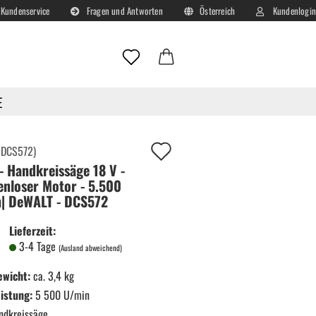
Kundenservice
Fragen und Antworten
Österreich
Kundenlogin
Lieferland
E-Mail
E
Passwort
Auf
:
DCS572
)
- Handkreissäge 18 V -
deinen
enloser Motor - 5.500
Merkzettel!
| DeWALT - DCS572
Konto erstellen
Lieferzeit:
Passwort vergessen?
3-4 Tage
(Ausland abweichend)
ewicht:
ca. 3,4 kg
istung:
5 500 U/min
ndkreissäge