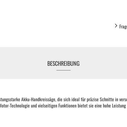
KFZ Spezialwerkzeug
Drehmomentwerkzeug
Frag
Ratschen und Einsätze
BESCHREIBUNG
Schraubenschlüssel | Stecknüsse
Zange
tungsstarke Akku-Handkreissäge, die sich ideal für präzise Schnitte in vers
Arbeitsbekleidung
Motor-Technologie und vielseitigen Funktionen bietet sie eine hohe Leistung
Gewindereparatur