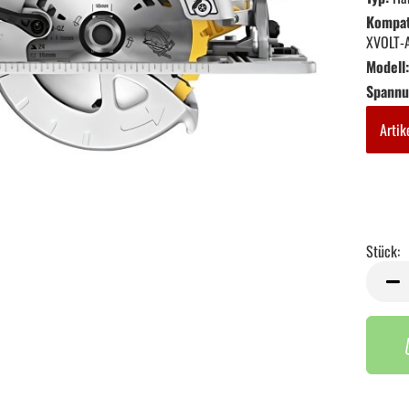
Kompati
XVOLT-
Modell:
Spannu
Artik
Stück:
Stück
Handwerkzeug anzeigen