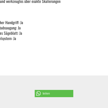
 und werkzeuglos über exakte Skalierungen
er Handgriff: Ja
babsaugung: Ja
es Sägeblatt: Ja
lsystem: Ja
teilen