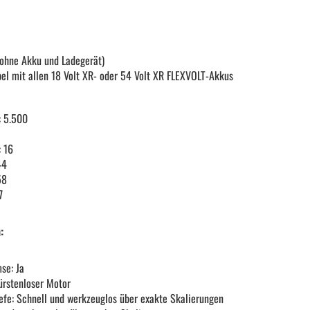
Schraubendreher und Bits
(ohne Akku und Ladegerät)
Hebelwerkzeug | Splinttreiber
bel mit allen 18 Volt XR- oder 54 Volt XR FLEXVOLT-Akkus
: 5.500
Spezialwerkzeug
 16
44
Verbrauchsmaterial | Kleinteile
58
7
:
a
se: Ja
ürstenloser Motor
iefe: Schnell und werkzeuglos über exakte Skalierungen