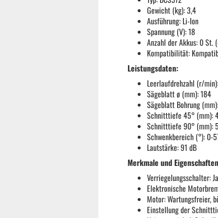
Gewicht (kg): 3,4
Ausführung: Li-Ion
Spannung (V): 18
Anzahl der Akkus: 0 St. 
Kompatibilität: Kompati
Leistungsdaten:
Leerlaufdrehzahl (r/min)
Sägeblatt ø (mm): 184
Sägeblatt Bohrung (mm):
Schnitttiefe 45° (mm): 
Schnitttiefe 90° (mm): 
Schwenkbereich (°): 0-5
Lautstärke: 91 dB
Merkmale und Eigenschaften
Verriegelungsschalter: J
Garten & ATV-Quad anzeigen
Elektronische Motorbrem
Motor: Wartungsfreier, b
Gartenpumpen
Einstellung der Schnittt