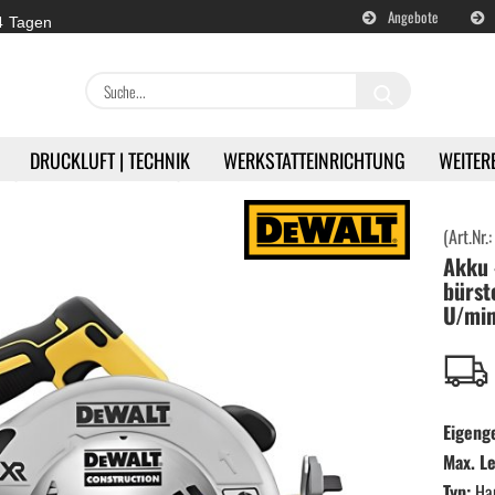
Angebote
 4 Tagen
Suche...
DRUCKLUFT | TECHNIK
WERKSTATTEINRICHTUNG
WEITER
»
kkugeräte
Akku - Handkreissäge 18 V - bürstenloser Motor - 5.500 U/min| DeWALT - DCS572
(Art.Nr.
Akku 
en
Akku | Werkzeuge anzeigen
bürst
U/min
Milwaukee | Akkugeräte
DeWALT | Akkugeräte
Eigeng
RETTER | Akkugeräte
Max. Le
Typ:
Ha