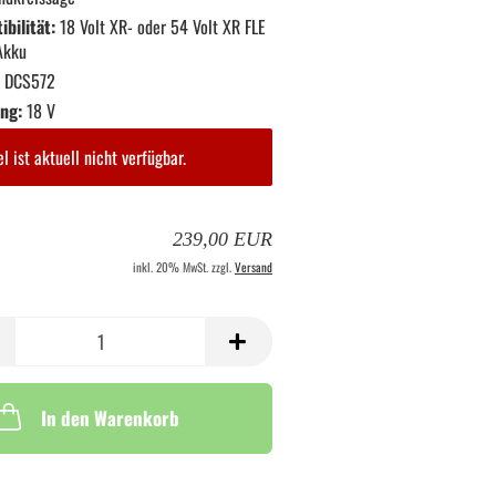
bilität:
18 Volt XR- oder 54 Volt XR FLE
Akku
DCS572
ng:
18 V
el ist aktuell nicht verfügbar.
239,00 EUR
inkl. 20% MwSt. zzgl.
Versand
In den Warenkorb