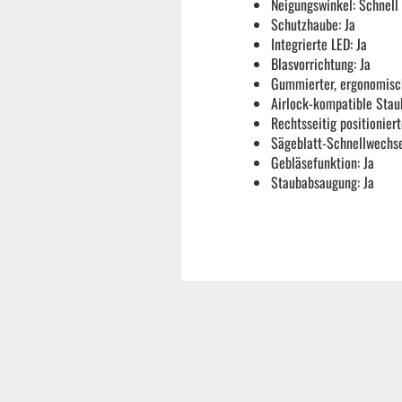
Neigungswinkel: Schnell
Schutzhaube: Ja
Gebläse
Integrierte LED: Ja
Blasvorrichtung: Ja
Gummierter, ergonomisch
Heckenscheren
Airlock-kompatible Stau
Rechtsseitig positioniert
Sägeblatt-Schnellwechse
Kettensägen
Gebläsefunktion: Ja
Staubabsaugung: Ja
Rasenmäher
Rasentrimmer
ATV Miniquads