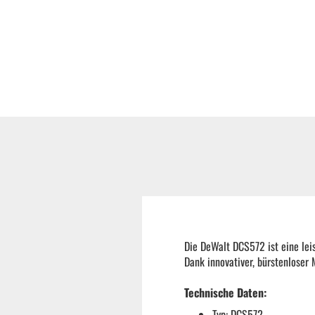
Reifenmontiermaschine
Wuchtmaschinen
Ersatzteile
Zubehör und Hilfswerkzeug
Autoreinigung | Autopflege
Die DeWalt DCS572 ist eine leis
Dank innovativer, bürstenloser 
Technische Daten:
Typ: DCS572