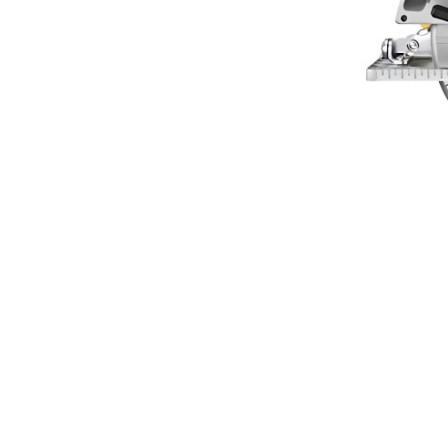
Hoflader / Agrarfahrzeug
Gummiketten Minibagger
Verschleißteile | Ersatzteile
Stromaggregate 220V/400V
Baumaschinen & Dieseltanks
Reifen | Montage anzeigen