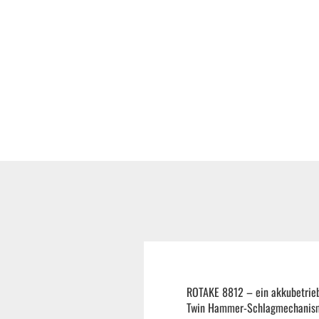
Reifenmontiermaschine
Wuchtmaschinen
Ersatzteile
Zubehör und Hilfswerkzeug
Autoreinigung | Autopflege
ROTAKE 8812 – ein akkubetrieb
Twin Hammer-Schlagmechanismus