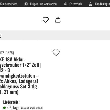
Kundenservice
Fragen und Antworten
Österreich
Kundenlogin
Lieferland
E-Mail
E
hlagnuss Set 3 tlg. (17, 19, 21 mm)
Passwort
Auf
:
02-0675
)
E 18V Akku-
deinen
gschrauber 1/2" Zoll |
Merkzettel!
2 - 3
windigkeitsstufen -
Konto erstellen
 2x Akkus, Ladegerät
Passwort vergessen?
chlagnuss Set 3 tlg.
19, 21 mm)
Lieferzeit:
3-4 Tage
(Ausland abweichend)