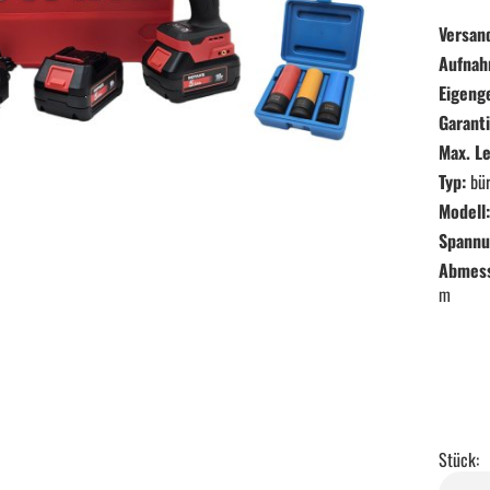
Versan
Aufnah
Eigeng
Garanti
Max. Le
Typ:
bür
Modell:
Spannu
Abmessu
m
Stück:
Handwerkzeug anzeigen