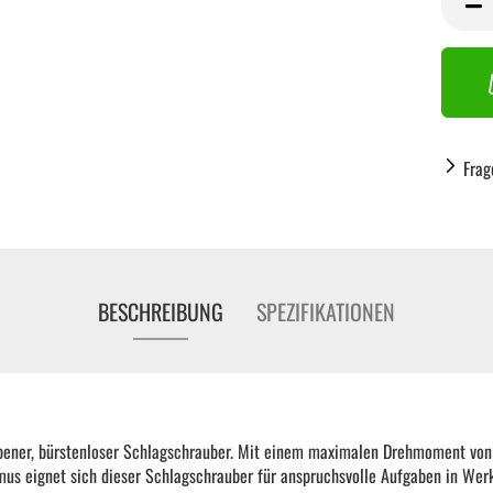
Stück
KFZ Spezialwerkzeug
Drehmomentwerkzeug
Frag
Ratschen und Einsätze
Schraubenschlüssel | Stecknüsse
BESCHREIBUNG
SPEZIFIKATIONEN
Zange
Arbeitsbekleidung
ener, bürstenloser Schlagschrauber. Mit einem maximalen Drehmoment vo
Gewindereparatur
 eignet sich dieser Schlagschrauber für anspruchsvolle Aufgaben in Wer