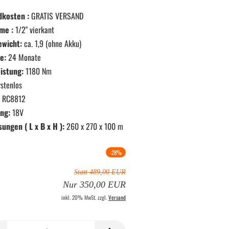
dkosten :
GRATIS VERSAND
me :
1/2" vierkant
ewicht:
ca. 1,9 (ohne Akku)
e:
24 Monate
istung:
1180 Nm
stenlos
RC8812
ng:
18V
ngen ( L x B x H ):
260 x 270 x 100 m
-28%
Statt 489,00 EUR
Nur 350,00 EUR
inkl. 20% MwSt. zzgl.
Versand