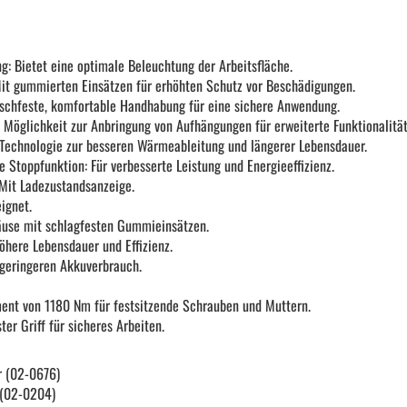
Schraubendreher und Bits
: Bietet eine optimale Beleuchtung der Arbeitsfläche.
it gummierten Einsätzen für erhöhten Schutz vor Beschädigungen.
Hebelwerkzeug | Splinttreiber
tschfeste, komfortable Handhabung für eine sichere Anwendung.
 Möglichkeit zur Anbringung von Aufhängungen für erweiterte Funktionalität
-Technologie zur besseren Wärmeableitung und längerer Lebensdauer.
Spezialwerkzeug
e Stoppfunktion: Für verbesserte Leistung und Energieeffizienz.
 Mit Ladezustandsanzeige.
ignet.
Verbrauchsmaterial | Kleinteile
use mit schlagfesten Gummieinsätzen.
öhere Lebensdauer und Effizienz.
geringeren Akkuverbrauch.
nt von 1180 Nm für festsitzende Schrauben und Muttern.
er Griff für sicheres Arbeiten.
r (02-0676)
. (02-0204)