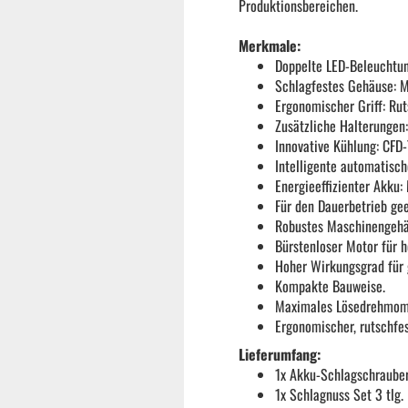
Produktionsbereichen.
Merkmale:
Doppelte LED-Beleuchtung
Schlagfestes Gehäuse: M
Ergonomischer Griff: Ru
Zusätzliche Halterungen:
Innovative Kühlung: CFD
Intelligente automatisch
Energieeffizienter Akku:
Für den Dauerbetrieb gee
Robustes Maschinengehä
Bürstenloser Motor für h
Hoher Wirkungsgrad für 
Kompakte Bauweise.
Maximales Lösedrehmome
Ergonomischer, rutschfest
Garten & ATV-Quad anzeigen
Lieferumfang:
1x Akku-Schlagschraube
Gartenpumpen
1x Schlagnuss Set 3 tlg