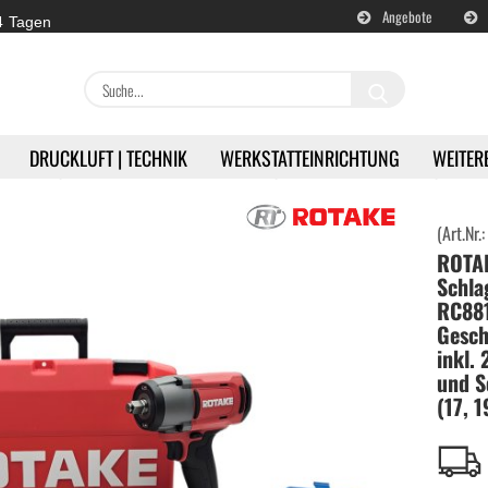
Angebote
 4 Tagen
Suche...
DRUCKLUFT | TECHNIK
WERKSTATTEINRICHTUNG
WEITER
Akku-Schlagschrauber 1/2" Zoll | RC8812 - 3 Geschwindigkeitsstufen - inkl. 2x Akkus, Ladegerät und Sc
(Art.Nr.
ROTAK
en
Akku | Werkzeuge anzeigen
Schla
RC881
Milwaukee | Akkugeräte
Gesch
inkl.
und S
DeWALT | Akkugeräte
(17, 
RETTER | Akkugeräte