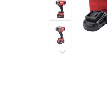
Hoflader / Agrarfahrzeug
Gummiketten Minibagger
Verschleißteile | Ersatzteile
Stromaggregate 220V/400V
Baumaschinen & Dieseltanks
Reifen | Montage anzeigen