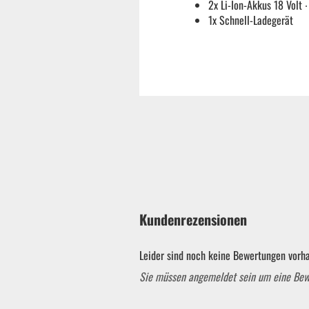
2x Li-Ion-Akkus 18 Volt ∙
1x Schnell-Ladegerät
Gebläse
Heckenscheren
Kettensägen
Rasenmäher
Rasentrimmer
Kundenrezensionen
ATV Miniquads
Leider sind noch keine Bewertungen vorha
Sie müssen angemeldet sein um eine Be