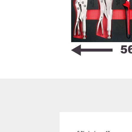
Hoflader / Agrarfahrzeug
Gummiketten Minibagger
Verschleißteile | Ersatzteile
Stromaggregate 220V/400V
Baumaschinen & Dieseltanks
Reifen | Montage anzeigen