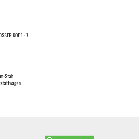
KFZ Spezialwerkzeug
6
Drehmomentwerkzeug
SSER KOPF - 7
Ratschen und Einsätze
Schraubenschlüssel | Stecknüsse
um-Stahl
kstattwagen
Zange
Arbeitsbekleidung
Gewindereparatur