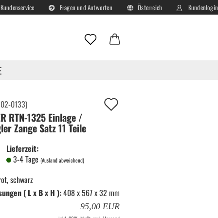
Kundenservice
Fragen und Antworten
Österreich
Kundenlogin
Lieferland
E-Mail
E
Passwort
Auf
:
02-0133
)
R RTN-1325 Einlage /
deinen
ler Zange Satz 11 Teile
Merkzettel!
Lieferzeit:
Konto erstellen
3-4 Tage
(Ausland abweichend)
Passwort vergessen?
rot, schwarz
ngen ( L x B x H ):
408 x 567 x 32 mm
95,00 EUR