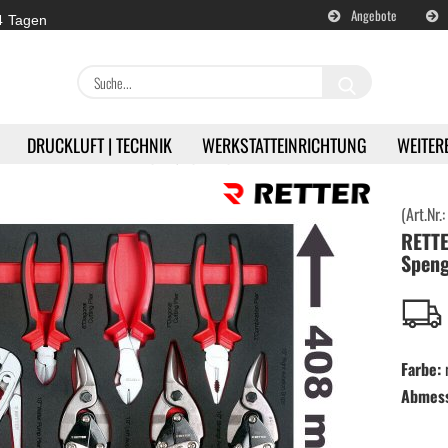
Angebote
 4 Tagen
Suche...
DRUCKLUFT | TECHNIK
WERKSTATTEINRICHTUNG
WEITER
»
A-Z
RETTER RTN-1325 Einlage / Spengler Zange Satz 11 Teile
(Art.Nr.
RETTE
en
Akku | Werkzeuge anzeigen
Speng
Milwaukee | Akkugeräte
DeWALT | Akkugeräte
Farbe:
Abmessu
RETTER | Akkugeräte