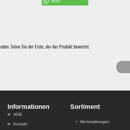
teilen
Schraubendreher und Bits
Hebelwerkzeug | Splinttreiber
nden. Seien Sie der Erste, der das Produkt bewertet.
Spezialwerkzeug
Verbrauchsmaterial | Kleinteile
Sortiment
AGB
Werkstattwagen
Kontakt