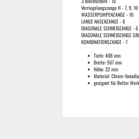
3 Blechschere - 10
Verriegelungszange H - 7, 9, 10
Reifenmontiermaschine
WASSERPUMPENZANGE - 10
LANGE NASENZANGE - 6
DIAGONALE SCHNEIDZANGE - 
Wuchtmaschinen
DIAGONALE SCHNEIDZANGE GRO
KOMBINATIONSZANGE - 7
Ersatzteile
Tiefe: 408 mm
Breite: 567 mm
Höhe: 32 mm
Zubehör und Hilfswerkzeug
Material: Chrom-Vanadi
geeignet für Retter Wer
Autoreinigung | Autopflege