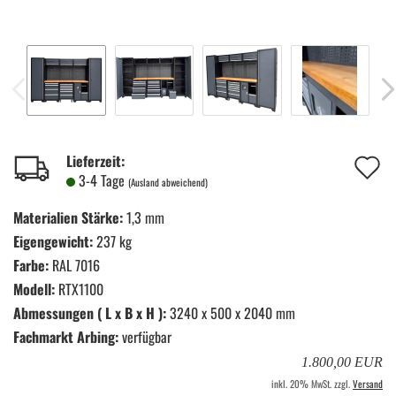
A
Lieferzeit:
3-4 Tage
(Ausland abweichend)
d
Materialien Stärke:
1,3 mm
M
Eigengewicht:
237 kg
Farbe:
RAL 7016
Modell:
RTX1100
Abmessungen ( L x B x H ):
3240 x 500 x 2040 mm
Fachmarkt Arbing:
verfügbar
1.800,00 EUR
inkl. 20% MwSt. zzgl.
Versand