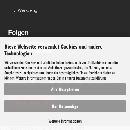
Werkzeug
Folgen
Diese Webseite verwendet Cookies und andere
♪
Technologien
Wir verwenden Cookies und ähnliche Technologien, auch von Drittanbietern, um die
Werkzeug, Maschinen und Werkstattausstattung für
ordentliche Funktionsweise der Website zu gewährleisten, die Nutzung unseres
Werkstatt, Garage, Handwerk und technische Betriebe.
Angebotes zu analysieren und Ihnen ein bestmögliches Einkaufserlebnis bieten zu
können. Weitere Informationen finden Sie in unserer
Datenschutzerklärung
.
Alle Akzeptieren
Vertrag widerrufen
Nur Notwendige
Weitere Informationen
{if $PRODUCTS_ID}
{/if}
{if $PRODUCTS_ID}
{/if}