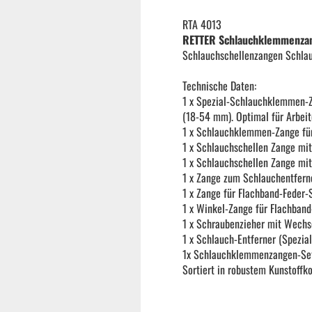
Reifenmontiermaschine
RTA 4013
RETTER Schlauchklemmenzang
Schlauchschellenzangen Schla
Wuchtmaschinen
Technische Daten:
1 x Spezial-Schlauchklemmen-Z
Ersatzteile
(18-54 mm). Optimal für Arbeit
1 x Schlauchklemmen-Zange für
1 x Schlauchschellen Zange mi
Zubehör und Hilfswerkzeug
1 x Schlauchschellen Zange mi
1 x Zange zum Schlauchentfern
1 x Zange für Flachband-Feder-
Autoreinigung | Autopflege
1 x Winkel-Zange für Flachband
1 x Schraubenzieher mit Wechsel
1 x Schlauch-Entferner (Spezia
1x Schlauchklemmenzangen-Se
Sortiert in robustem Kunstoffko