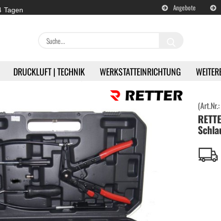
Angebote
 4 Tagen
Suche...
DRUCKLUFT | TECHNIK
WERKSTATTEINRICHTUNG
WEITER
ETTER RTA4013 Schlauchklemmenzange Set
(Art.Nr.
RETT
en
Akku | Werkzeuge anzeigen
Schla
Milwaukee | Akkugeräte
DeWALT | Akkugeräte
RETTER | Akkugeräte