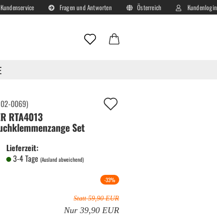
Kundenservice
Fragen und Antworten
Österreich
Kundenlogin
Lieferland
E-Mail
E
Passwort
Auf
:
02-0069
)
ER RTA4013
deinen
uchklemmenzange Set
Merkzettel!
Lieferzeit:
Konto erstellen
3-4 Tage
(Ausland abweichend)
Passwort vergessen?
-33%
Statt 59,90 EUR
Nur 39,90 EUR