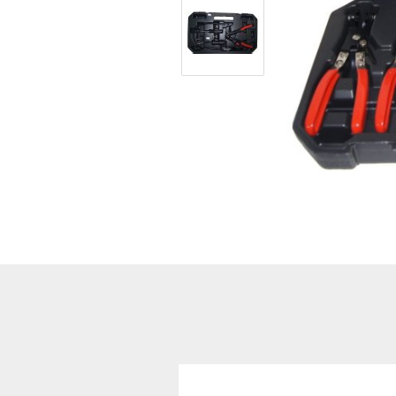
Hoflader / Agrarfahrzeug
Gummiketten Minibagger
Verschleißteile | Ersatzteile
Stromaggregate 220V/400V
Baumaschinen & Dieseltanks
Reifen | Montage anzeigen