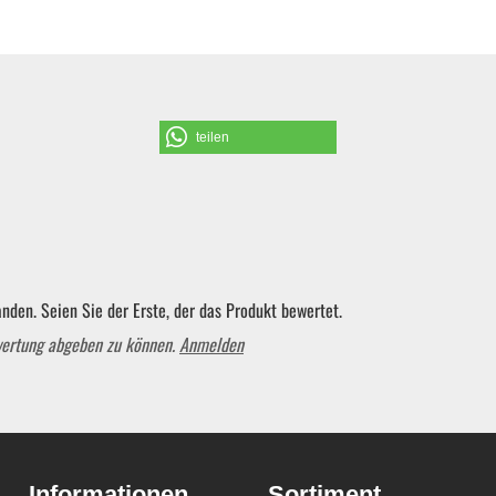
Schraubendreher und Bits
Hebelwerkzeug | Splinttreiber
teilen
Spezialwerkzeug
Verbrauchsmaterial | Kleinteile
nden. Seien Sie der Erste, der das Produkt bewertet.
wertung abgeben zu können.
Anmelden
Sortiment