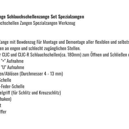
KFZ Spezialwerkzeug
e Schlauchschellenzange Set Spezialzangen
uchschellen Zangen Spezialzangen Werkzeug
Drehmomentwerkzeug
ange mit Bowdenzug Für Montage und Demontage aller flexiblen und selbs
Ratschen und Einsätze
en an engen und schlecht zugänglichen Stellen.
 CLIC und CLIC-R Schlauchschellen(ca. 180mm) zum Öffnen und Schließen 
t "+" Aufnahme
Schraubenschlüssel | Stecknüsse
t "U" Aufnahme
en/Ablösen (Durchmesser 4 - 13 mm)
Schelle
Zange
-Feder-Schelle
griff (für Schlitz und Kreuzschlitz)
lhaken)
Arbeitsbekleidung
t
ffer
Gewindereparatur