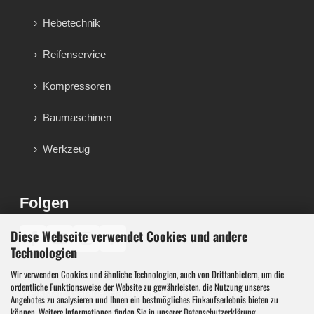
Hebetechnik
Reifenservice
Kompressoren
Baumaschinen
Werkzeug
Folgen
Diese Webseite verwendet Cookies und andere
♪
Technologien
Wir verwenden Cookies und ähnliche Technologien, auch von Drittanbietern, um die
Werkzeug, Maschinen und Werkstattausstattung für
ordentliche Funktionsweise der Website zu gewährleisten, die Nutzung unseres
Werkstatt, Garage, Handwerk und technische Betriebe.
Angebotes zu analysieren und Ihnen ein bestmögliches Einkaufserlebnis bieten zu
können. Weitere Informationen finden Sie in unserer
Datenschutzerklärung
.