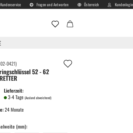
Kundenservice
Fragen und Antworten
Österreich
Kundenlogin
Lieferland
E-Mail
E
Passwort
Auf
:
02-0421
)
ringschlüssel 52 - 62
deinen
 RETTER
Merkzettel!
Lieferzeit:
Konto erstellen
3-4 Tage
(Ausland abweichend)
Passwort vergessen?
e:
24 Monate
selweite (mm):