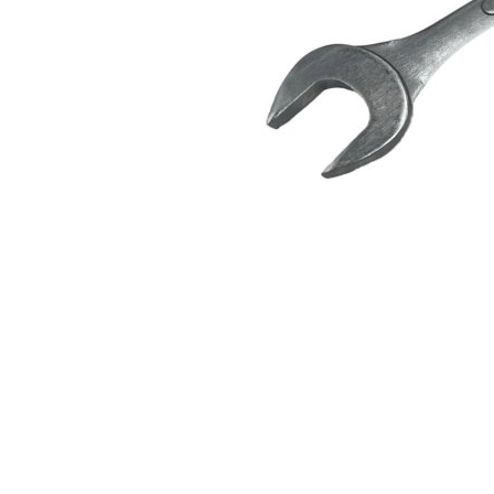
Hoflader / Agrarfahrzeug
Gummiketten Minibagger
Verschleißteile | Ersatzteile
Stromaggregate 220V/400V
Baumaschinen & Dieseltanks
Reifen | Montage anzeigen