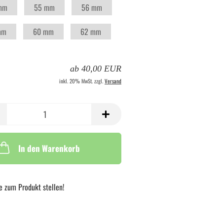
mm
55 mm
56 mm
mm
60 mm
62 mm
ab 40,00 EUR
inkl. 20% MwSt. zzgl.
Versand
In den Warenkorb
e zum Produkt stellen!