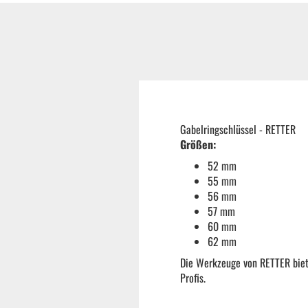
Reifenmontiermaschine
Wuchtmaschinen
Ersatzteile
Gabelringschlüssel - RETTER
Größen:
Zubehör und Hilfswerkzeug
52 mm
55 mm
56 mm
Autoreinigung | Autopflege
57 mm
60 mm
62 mm
Die Werkzeuge von RETTER biete
Profis.