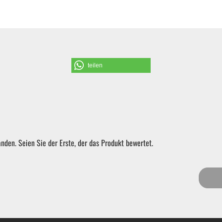
Schraubendreher und Bits
Hebelwerkzeug | Splinttreiber
teilen
Spezialwerkzeug
Verbrauchsmaterial | Kleinteile
nden. Seien Sie der Erste, der das Produkt bewertet.