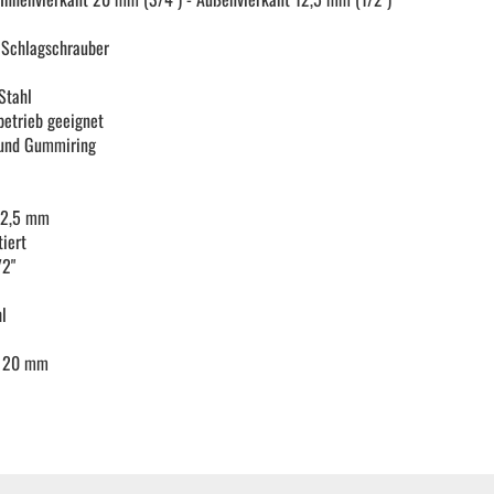
KFZ Spezialwerkzeug
 Schlagschrauber
Stahl
Drehmomentwerkzeug
betrieb geeignet
t und Gummiring
Ratschen und Einsätze
 12,5 mm
iert
Schraubenschlüssel | Stecknüsse
/2"
l
Zange
x 20 mm
Arbeitsbekleidung
Gewindereparatur