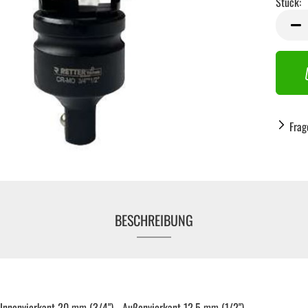
Stück:
Stück
Frag
BESCHREIBUNG
Handwerkzeug anzeigen
 Innenvierkant 20 mm (3/4") - Außenvierkant 12,5 mm (1/2")