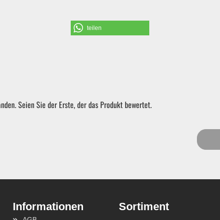
Schraubendreher und Bits
teilen
Hebelwerkzeug | Splinttreiber
Spezialwerkzeug
nden. Seien Sie der Erste, der das Produkt bewertet.
Verbrauchsmaterial | Kleinteile
Sortiment
AGB