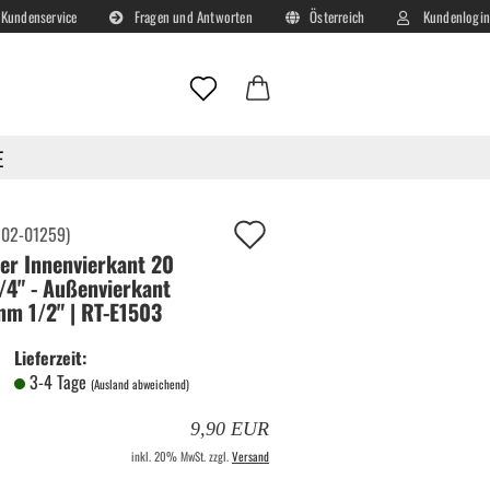
Kundenservice
Fragen und Antworten
Österreich
Kundenlogin
Lieferland
E-Mail
E
Passwort
Auf
:
02-01259
)
er Innenvierkant 20
deinen
4" - Außenvierkant
Merkzettel!
mm 1/2" | RT-E1503
Konto erstellen
Lieferzeit:
Passwort vergessen?
3-4 Tage
(Ausland abweichend)
9,90 EUR
inkl. 20% MwSt. zzgl.
Versand