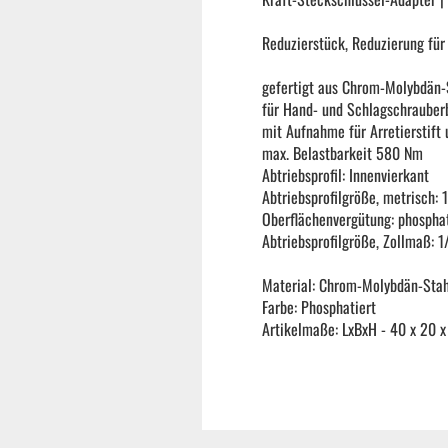
Reifenmontiermaschine
Reduzierstück, Reduzierung für
gefertigt aus Chrom-Molybdän-
Wuchtmaschinen
für Hand- und Schlagschrauber
mit Aufnahme für Arretierstif
max. Belastbarkeit 580 Nm
Ersatzteile
Abtriebsprofil: Innenvierkant
Abtriebsprofilgröße, metrisch:
Oberflächenvergütung: phosphat
Zubehör und Hilfswerkzeug
Abtriebsprofilgröße, Zollmaß: 1
Material: Chrom-Molybdän-Stah
Autoreinigung | Autopflege
Farbe: Phosphatiert
Artikelmaße: LxBxH - 40 x 20 