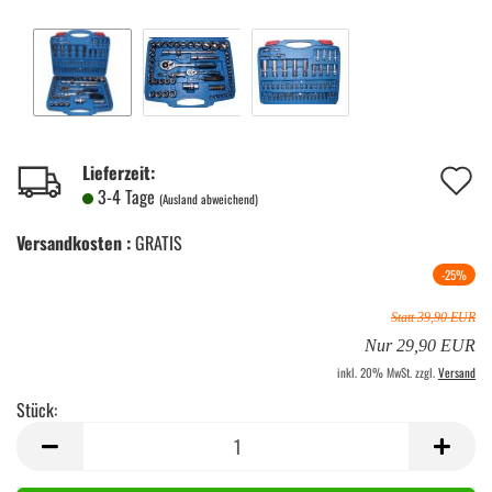
A
Lieferzeit:
3-4 Tage
(Ausland abweichend)
d
Versandkosten :
GRATIS
M
-25%
Statt 39,90 EUR
Nur 29,90 EUR
inkl. 20% MwSt. zzgl.
Versand
Stück:
Stück