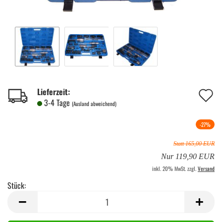
A
Lieferzeit:
3-4 Tage
(Ausland abweichend)
d
M
-27%
Statt 165,00 EUR
Nur 119,90 EUR
inkl. 20% MwSt. zzgl.
Versand
Stück:
Stück