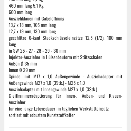
460 mm lang 5,1 Kg
600 mm lang
Ausziehklauen mit Gabelöffnung
13,7 x 18 mm, 105 mm lang
12,7 x 19 mm, 130 mm lang
geschlitze 6-kant Steckschlüsseleinsätze 12,5 (1/2), 100 mm
lang
in SW
25 - 27 - 28 - 29 - 30
mm
Injektor-Auszieher in Hülsenbauform mit Stützschalen
Außen Ø 35 mm
Innen Ø 29 mm
Spindel mit M17 x 1,0 Außengewinde - Ausziehadapter mit
Außengewinde M27 x 1,0 (3Stk.) - M25 x 1,0
Ausziehadapter mit Innengewinde M27 x 1,0 (3Stk.)
Gleithammeradaptierung für Innen-, Außen- und Klauen-
Auszieher
für eine lange Lebensdauer im täglichen Werkstatteinsatz
sortiert mit robustem Kunststoffkoffer