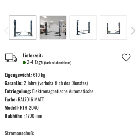
A
Lieferzeit:
3-4 Tage
(Ausland abweichend)
d
Eigengewicht:
610 kg
M
Garantie:
2 Jahre (vorbehaltlich des Dienstes)
Entriegelung:
Elektromagnetische Automatische
Farbe:
RAL7016 MATT
Modell:
RTH-2040
Hubhöhe :
1700 mm
Stromanschuß: