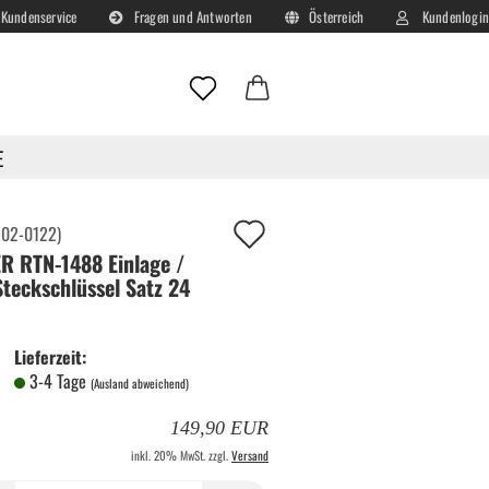
Kundenservice
Fragen und Antworten
Österreich
Kundenlogin
Lieferland
E-Mail
E
Passwort
Auf
:
02-0122
)
R RTN-1488 Einlage /
deinen
Steckschlüssel Satz 24
Merkzettel!
Konto erstellen
Lieferzeit:
Passwort vergessen?
3-4 Tage
(Ausland abweichend)
149,90 EUR
inkl. 20% MwSt. zzgl.
Versand