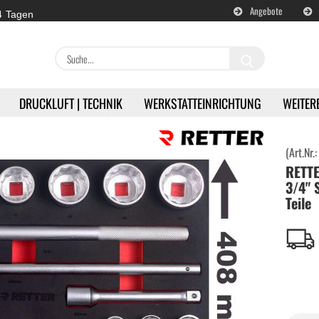
Angebote
 4 Tagen
Suche...
DRUCKLUFT | TECHNIK
WERKSTATTEINRICHTUNG
WEITER
»
A-Z
RETTER RTN-1488 Einlage / 3/4" Steckschlüssel Satz 24 Teile
(Art.Nr.
RETTE
en
Akku | Werkzeuge anzeigen
3/4" 
Teile
Milwaukee | Akkugeräte
DeWALT | Akkugeräte
RETTER | Akkugeräte