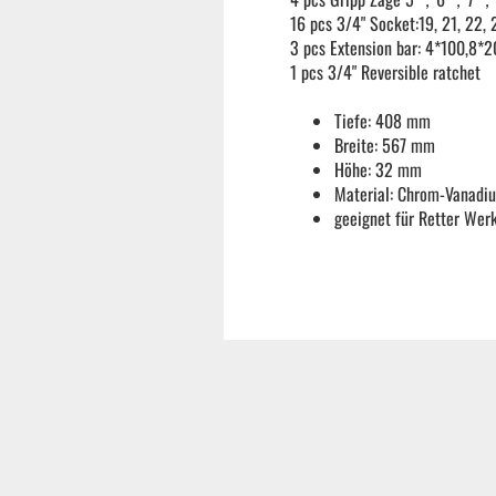
16 pcs 3/4" Socket:19, 21, 22, 
Reifenmontiermaschine
3 pcs Extension bar: 4*100,8*
1 pcs 3/4" Reversible ratchet
Wuchtmaschinen
Tiefe: 408 mm
Breite: 567 mm
Höhe: 32 mm
Ersatzteile
Material: Chrom-Vanadi
geeignet für Retter Wer
Zubehör und Hilfswerkzeug
Autoreinigung | Autopflege