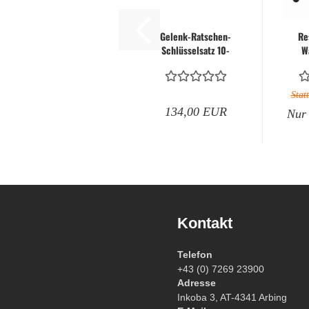
Gebläse
Gelenk-Ratschen-
Re
Schlüsselsatz 10-
W
tlg. metrisch
We
Heckenscheren
lange
R
Ausführung...
W
Stat
134,00 EUR
Kettensägen
Nur
Rasenmäher
Rasentrimmer
Kontakt
ATV Miniquads
Telefon
+43 (0) 7269 23900
Adresse
Inkoba 3, AT-4341 Arbing