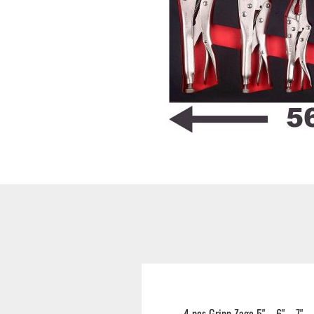
Hoflader / Agrarfahrzeug
Gummiketten Minibagger
Verschleißteile | Ersatzteile
Stromaggregate 220V/400V
Baumaschinen & Dieseltanks
Reifen | Montage anzeigen
4 pcs Gripp Zage 5"，6"，7"，