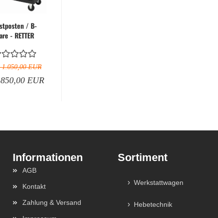
stposten / B-
are - RETTER
rkzeugwagen
23 inkl. 372
erkzeuge,...
t 1.050,00 EUR
 850,00 EUR
Sortiment
AGB
Werkstattwagen
Kontakt
Zahlung & Versand
Hebetechnik