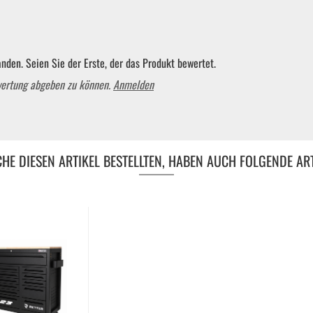
Schraubendreher und Bits
nden. Seien Sie der Erste, der das Produkt bewertet.
Hebelwerkzeug | Splinttreiber
wertung abgeben zu können.
Anmelden
Spezialwerkzeug
HE DIESEN ARTIKEL BESTELLTEN, HABEN AUCH FOLGENDE ART
Verbrauchsmaterial | Kleinteile