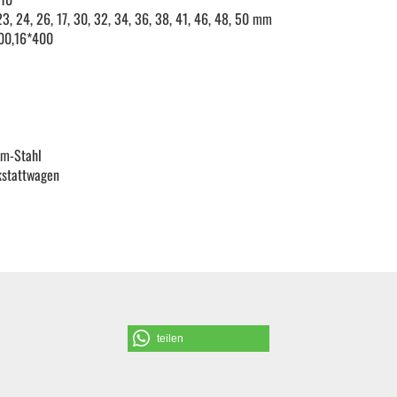
23, 24, 26, 17, 30, 32, 34, 36, 38, 41, 46, 48, 50 mm
KFZ Spezialwerkzeug
200,16*400
Drehmomentwerkzeug
Ratschen und Einsätze
um-Stahl
kstattwagen
Schraubenschlüssel | Stecknüsse
Zange
Arbeitsbekleidung
teilen
Gewindereparatur